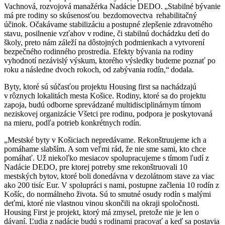
Vachnová, rozvojová manažérka Nadácie DEDO. „Stabilné bývanie
má pre rodiny so skúsenosťou bezdomovectva rehabilitačný
účinok. Očakávame stabilizáciu a postupné zlepšenie zdravotného
stavu, posilnenie vzťahov v rodine, či stabilnú dochádzku detí do
školy, preto nám záleží na dôstojných podmienkach a vytvorení
bezpečného rodinného prostredia. Efekty bývania na rodiny
vyhodnotí nezávislý výskum, ktorého výsledky budeme poznať po
roku a následne dvoch rokoch, od zabývania rodín,“ dodala.
Byty, ktoré sú súčasťou projektu Housing first sa nachádzajú
v rôznych lokalitách mesta Košice. Rodiny, ktoré sa do projektu
zapoja, budú odborne sprevádzané multidisciplinárnym tímom
neziskovej organizácie Všetci pre rodinu, podpora je poskytovaná
na mieru, podľa potrieb konkrétnych rodín.
„Mestské byty v Košiciach nepredávame. Rekonštruujeme ich a
pomáhame slabším. A som veľmi rád, že nie sme sami, kto chce
pomáhať. Už niekoľko mesiacov spolupracujeme s tímom ľudí z
Nadácie DEDO, pre ktorej potreby sme rekonštruovali 10
mestských bytov, ktoré boli donedávna v dezolátnom stave za viac
ako 200 tisíc Eur. V spolupráci s nami, postupne začlenia 10 rodín z
Košíc, do normálneho života. Sú to smutné osudy rodín s malými
deťmi, ktoré nie vlastnou vinou skončili na okraji spoločnosti.
Housing First je projekt, ktorý má zmysel, pretože nie je len o
dávaní. Ľudia z nadácie budú s rodinami pracovať a keď sa postavia