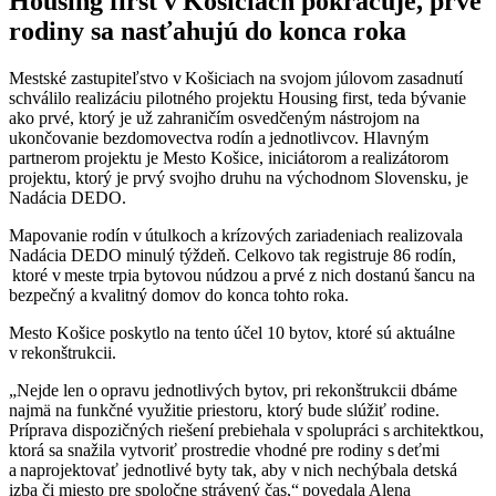
Housing first v Košiciach pokračuje, prvé
rodiny sa nasťahujú do konca roka
Mestské zastupiteľstvo v Košiciach na svojom júlovom zasadnutí
schválilo realizáciu pilotného projektu Housing first, teda bývanie
ako prvé, ktorý je už zahraničím osvedčeným nástrojom na
ukončovanie bezdomovectva rodín a jednotlivcov. Hlavným
partnerom projektu je Mesto Košice, iniciátorom a realizátorom
projektu, ktorý je prvý svojho druhu na východnom Slovensku, je
Nadácia DEDO.
Mapovanie rodín v útulkoch a krízových zariadeniach realizovala
Nadácia DEDO minulý týždeň. Celkovo tak registruje 86 rodín,
ktoré v meste trpia bytovou núdzou a prvé z nich dostanú šancu na
bezpečný a kvalitný domov do konca tohto roka.
Mesto Košice poskytlo na tento účel 10 bytov, ktoré sú aktuálne
v rekonštrukcii.
„Nejde len o opravu jednotlivých bytov, pri rekonštrukcii dbáme
najmä na funkčné využitie priestoru, ktorý bude slúžiť rodine.
Príprava dispozičných riešení prebiehala v spolupráci s architektkou,
ktorá sa snažila vytvoriť prostredie vhodné pre rodiny s deťmi
a naprojektovať jednotlivé byty tak, aby v nich nechýbala detská
izba či miesto pre spoločne strávený čas,“ povedala Alena