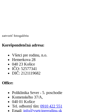
zatvoriť fotogalériu
Korešpondenčná adresa:
Všetci pre rodinu, n.o.
Hemerkova 28
040 23 Košice
IČO: 52577341
DIČ: 2121119682
Office:
Poliklinika Sever - 5. poschodie
Komenského 37/A,
040 01 Košice
Tel. odborný tím:
0910 422 551
Email:
info@vsetciprerodinu.sk