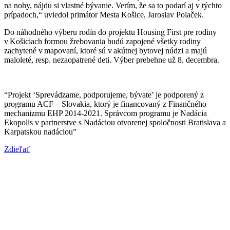
na nohy, nájdu si vlastné bývanie. Verím, že sa to podarí aj v týchto
prípadoch,“ uviedol primátor Mesta Košice, Jaroslav Polaček.
Do náhodného výberu rodín do projektu Housing First pre rodiny
v Košiciach formou žrebovania budú zapojené všetky rodiny
zachytené v mapovaní, ktoré sú v akútnej bytovej núdzi a majú
maloleté, resp. nezaopatrené deti. Výber prebehne už 8. decembra.
“Projekt ‘Sprevádzame, podporujeme, bývate’ je podporený z
programu ACF – Slovakia, ktorý je financovaný z Finančného
mechanizmu EHP 2014-2021. Správcom programu je Nadácia
Ekopolis v partnerstve s Nadáciou otvorenej spoločnosti Bratislava a
Karpatskou nadáciou”
Zdieľať